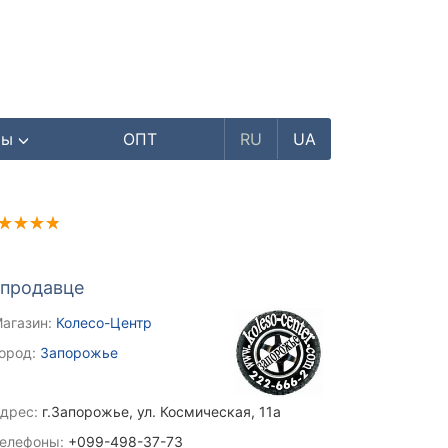
ры
ОПТ
RU
UA
 продавце
агазин:
Колесо-Центр
ород:
Запорожье
дрес:
г.Запорожье, ул. Космическая, 11а
елефоны:
+099-498-37-73