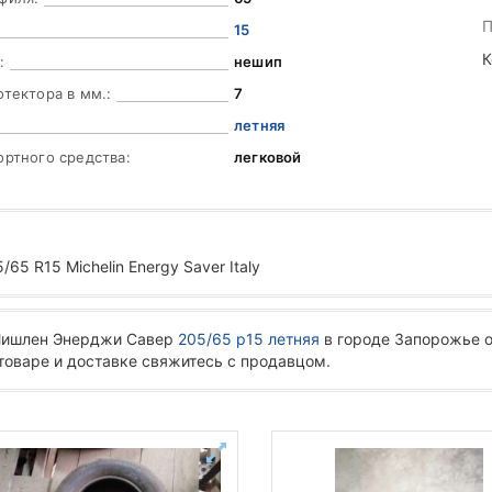
П
15
К
:
нешип
отектора в мм.:
7
летняя
ортного средства:
легковой
5 R15 Michelin Energy Saver Italy
 Мишлен Энерджи Савер
205/65 р15 летняя
в городе Запорожье о
 товаре и доставке свяжитесь с продавцом.