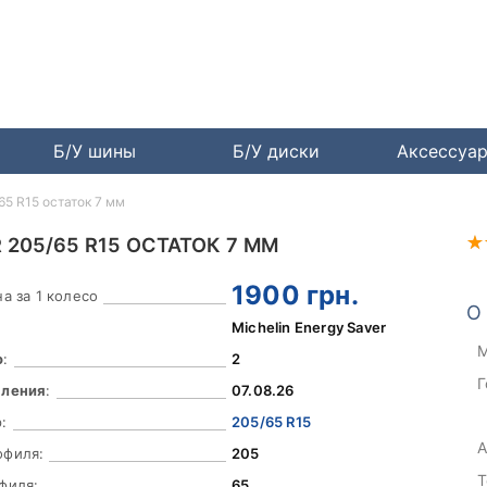
Б/У шины
Б/У диски
Аксессуа
/65 R15 остаток 7 мм
 205/65 R15 ОСТАТОК 7 ММ
1900
грн.
а за 1 колесо
О
Michelin Energy Saver
М
о
:
2
Г
вления
:
07.08.26
:
205/65 R15
А
офиля:
205
Т
филя:
65