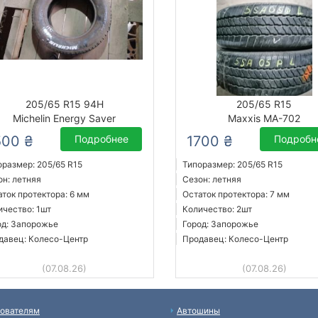
205/65 R15 94H
205/65 R15
Michelin Energy Saver
Maxxis MA-702
500 ₴
Подробнее
1700 ₴
Подробн
оразмер: 205/65 R15
Типоразмер: 205/65 R15
он: летняя
Сезон: летняя
аток протектора: 6 мм
Остаток протектора: 7 мм
ичество: 1шт
Количество: 2шт
од: Запорожье
Город: Запорожье
давец: Колесо-Центр
Продавец: Колесо-Центр
(07.08.26)
(07.08.26)
ователям
Автошины