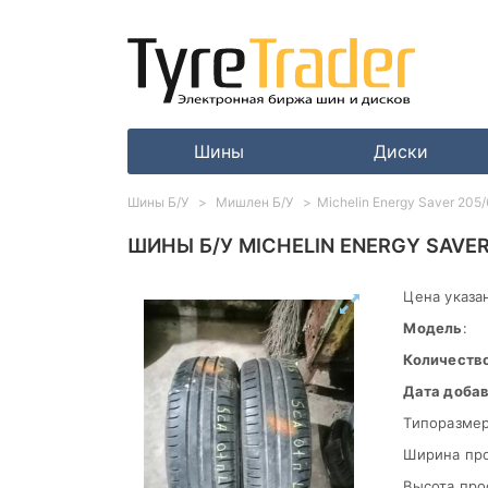
Шины
Диски
Шины Б/У
Мишлен Б/У
Michelin Energy Saver 205
ШИНЫ Б/У MICHELIN ENERGY SAVER
Цена указан
Модель
:
Количеств
Дата доба
Типоразмер
Ширина пр
Высота про