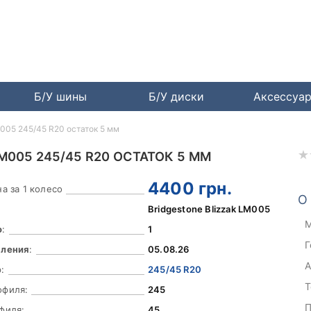
Б/У шины
Б/У диски
Аксессуа
M005 245/45 R20 остаток 5 мм
M005 245/45 R20 ОСТАТОК 5 ММ
4400
грн.
а за 1 колесо
О
Bridgestone Blizzak LM005
М
о
:
1
Г
вления
:
05.08.26
А
:
245/45 R20
Т
офиля:
245
П
филя:
45