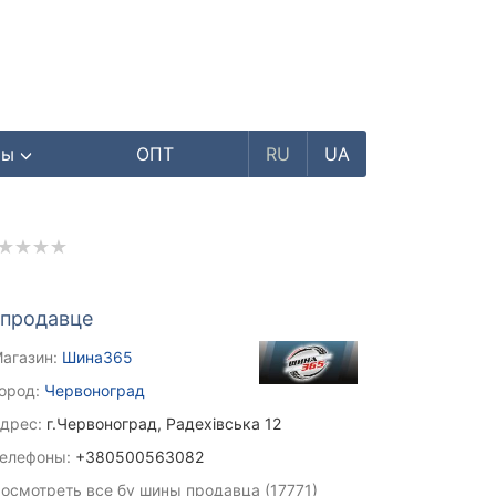
ры
ОПТ
RU
UA
 продавце
агазин:
Шина365
ород:
Червоноград
дрес:
г.Червоноград, Радехівська 12
елефоны:
+380500563082
осмотреть все бу шины продавца (17771)