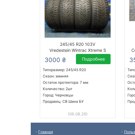
245/45 R20 103V
Vredestein Wintrac Xtreme S
C
3000 ₴
Подробнее
3
Типоразмер: 245/45 R20
Тип
Сезон: зимняя
Сез
Остаток протектора: 7 мм
Ост
Количество: 2шт
Кол
Город: Черновцы
Гор
Продавец: СВ Шина БУ
Про
(06.08.26)
Главная
Польз