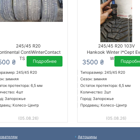
245/45 R20
245/45 R20 103V
ontinental ContiWinterContact
Hankook Winter I*Cept E
TS 850P
W330
500 ₴
Подробнее
3500 ₴
Подробн
оразмер: 245/45 R20
Типоразмер: 245/45 R20
он: зимняя
Сезон: зимняя
аток протектора: 6,5 мм
Остаток протектора: 6,5 мм
ичество: 4шт
Количество: 2шт
од: Запорожье
Город: Запорожье
давец: Колесо-Центр
Продавец: Колесо-Центр
(05.08.26)
(05.08.26)
ователям
Автошины