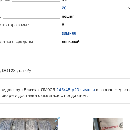
К
20
:
нешип
отектора в мм.:
5
зимняя
ортного средства:
легковой
DOT23 , шт б/у
 Бриджстоун Близзак ЛМ005
245/45 р20 зимняя
в городе Червон
 товаре и доставке свяжитесь с продавцом.