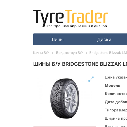
Шины
Диски
Шины Б/У
Бриджстоун Б/У
Bridgestone Blizzak L
ШИНЫ Б/У BRIDGESTONE BLIZZAK L
Цена указан
Модель
:
Количеств
Дата доба
Типоразмер
Ширина пр
Высота про