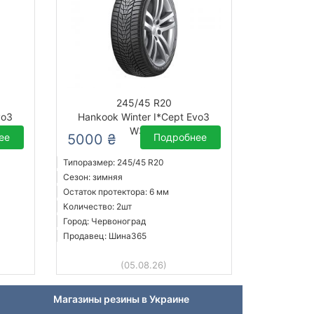
245/45 R20
vo3
Hankook Winter I*Cept Evo3
W330
ее
5000 ₴
Подробнее
Типоразмер: 245/45 R20
Сезон: зимняя
Остаток протектора: 6 мм
Количество: 2шт
Город: Червоноград
Продавец: Шина365
(05.08.26)
Магазины резины в Украине