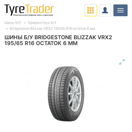
Нави
Шины Б/У
Бриджстоун Б/У
Bridgestone Blizzak VRX2 195/65 R16 остаток 6 мм
ШИНЫ Б/У BRIDGESTONE BLIZZAK VRX2
195/65 R16 ОСТАТОК 6 ММ