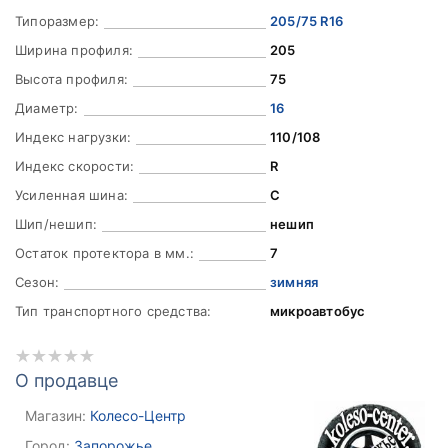
Типоразмер:
205/75 R16
Ширина профиля:
205
Высота профиля:
75
Диаметр:
16
Индекс нагрузки:
110/108
Индекс скорости:
R
Усиленная шина:
C
Шип/нешип:
нешип
Остаток протектора в мм.:
7
Сезон:
зимняя
Тип транспортного средства:
микроавтобус
О продавце
Магазин:
Колесо-Центр
Город:
Запорожье