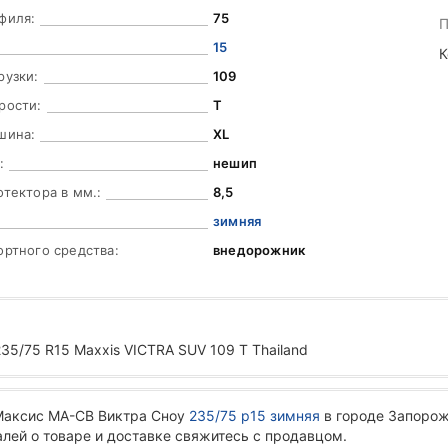
филя:
75
П
15
К
рузки:
109
рости:
T
шина:
XL
:
нешип
отектора в мм.:
8,5
зимняя
ортного средства:
внедорожник
35/75 R15 Maxxis VICTRA SUV 109 T Thailand
Максис МА-СВ Виктра Сноу
235/75 р15 зимняя
в городе Запорож
алей о товаре и доставке свяжитесь с продавцом.