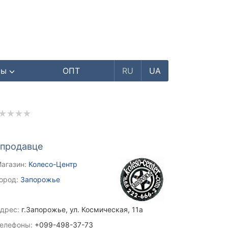
ры
ОПТ
RU
UA
 продавце
агазин:
Колесо-Центр
ород:
Запорожье
дрес:
г.Запорожье, ул. Космическая, 11а
елефоны:
+099-498-37-73