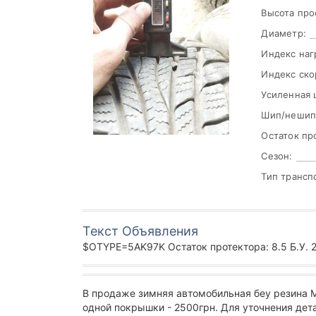
Высота про
Диаметр:
Индекс наг
Индекс ско
Усиленная 
Шип/нешип
Остаток пр
Сезон:
Тип трансп
Текст Объявления
$OTYPE=5AK97K Остаток протектора: 8.5 Б.У. 2
В продаже зимняя автомобильная беу резина 
одной покрышки - 2500грн. Для уточнения дет