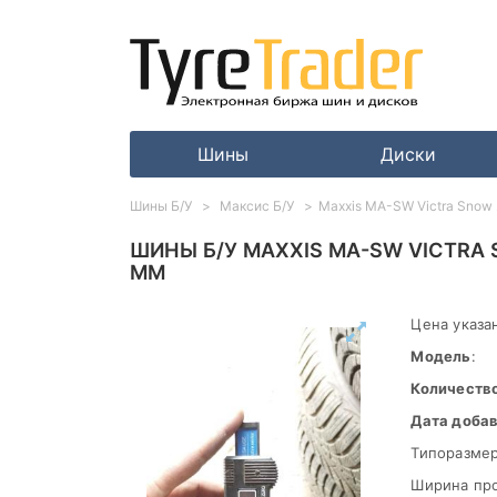
Шины
Диски
Шины Б/У
Максис Б/У
Maxxis MA-SW Victra Snow 
ШИНЫ Б/У MAXXIS MA-SW VICTRA S
ММ
Цена указан
Модель
:
Количеств
Дата доба
Типоразмер
Ширина пр