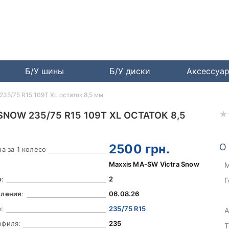
Б/У шины
Б/У диски
Аксессуа
235/75 R15 109T XL остаток 8,5 мм
NOW 235/75 R15 109T XL ОСТАТОК 8,5
2500
грн.
О
а за 1 колесо
Maxxis MA-SW Victra Snow
М
о
:
2
Г
вления
:
06.08.26
:
235/75 R15
А
офиля:
235
Т