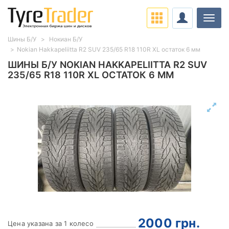
Нави
Шины Б/У
Нокиан Б/У
Nokian Hakkapeliitta R2 SUV 235/65 R18 110R XL остаток 6 мм
ШИНЫ Б/У NOKIAN HAKKAPELIITTA R2 SUV
235/65 R18 110R XL ОСТАТОК 6 ММ
2000
грн.
Цена указана за 1 колесо