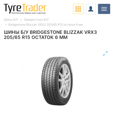
Нави
Шины Б/У
Бриджстоун Б/У
Bridgestone Blizzak VRX3 205/65 R15 остаток 6 мм
ШИНЫ Б/У BRIDGESTONE BLIZZAK VRX3
205/65 R15 ОСТАТОК 6 ММ