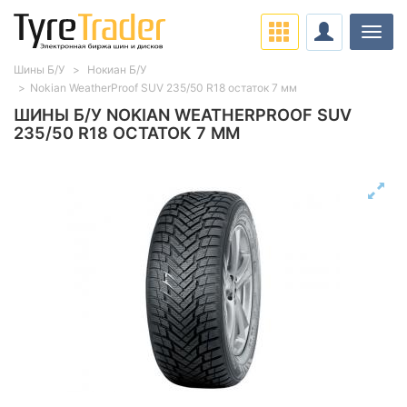
Нави
Шины Б/У
Нокиан Б/У
Nokian WeatherProof SUV 235/50 R18 остаток 7 мм
ШИНЫ Б/У NOKIAN WEATHERPROOF SUV
235/50 R18 ОСТАТОК 7 ММ