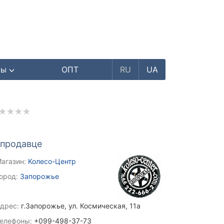
ры
ОПТ
RU
UA
 продавце
агазин:
Колесо-Центр
ород:
Запорожье
дрес:
г.Запорожье, ул. Космическая, 11а
елефоны:
+099-498-37-73