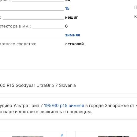
П
15
К
:
нешип
отектора в мм.:
6
зимняя
ортного средства:
легковой
0 R15 Goodyear UltraGrip 7 Slovenia
удиер Ультра Грип 7
195/60 р15 зимняя
в городе Запорожье от 
 товаре и доставке свяжитесь с продавцом.