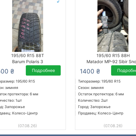
195/60 R15 88T
195/60 R15 88H
Barum Polaris 3
Matador MP-92 Sibir Sn
500 ₴
Подробнее
1400 ₴
Подробн
оразмер: 195/60 R15
Типоразмер: 195/60 R15
он: зимняя
Сезон: зимняя
аток протектора: 6 мм
Остаток протектора: 6 мм
ичество: 1шт
Количество: 2шт
од: Запорожье
Город: Запорожье
давец: Колесо-Центр
Продавец: Колесо-Центр
(07.08.26)
(07.08.26)