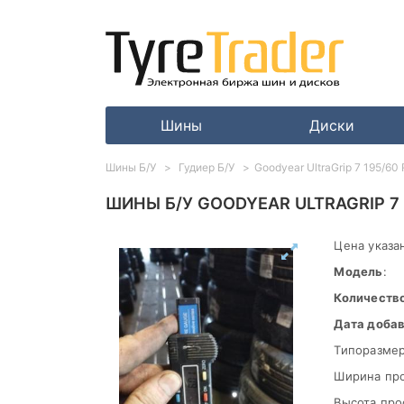
Шины
Диски
Шины Б/У
Гудиер Б/У
Goodyear UltraGrip 7 195/60
ШИНЫ Б/У GOODYEAR ULTRAGRIP 7 
Цена указан
Модель
:
Количеств
Дата доба
Типоразмер
Ширина пр
Высота про