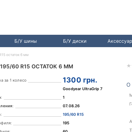
Б/У шины
Б/У диски
Аксессуа
 R15 остаток 6 мм
195/60 R15 ОСТАТОК 6 ММ
1300
грн.
а за 1 колесо
О
Goodyear UltraGrip 7
М
о
:
1
Г
вления
:
07.08.26
:
195/60 R15
А
офиля:
195
Т
филя:
60