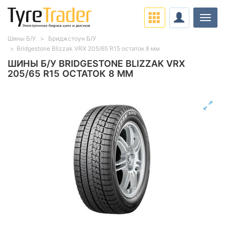
Нави
Шины Б/У
Бриджстоун Б/У
Bridgestone Blizzak VRX 205/65 R15 остаток 8 мм
ШИНЫ Б/У BRIDGESTONE BLIZZAK VRX
205/65 R15 ОСТАТОК 8 ММ