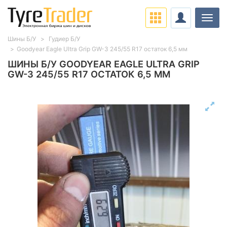
Нави
Шины Б/У
Гудиер Б/У
Goodyear Eagle Ultra Grip GW-3 245/55 R17 остаток 6,5 мм
ШИНЫ Б/У GOODYEAR EAGLE ULTRA GRIP
GW-3 245/55 R17 ОСТАТОК 6,5 ММ