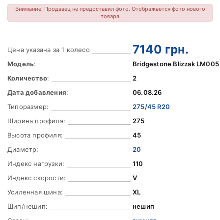
Внимание! Продавец не предоставил фото. Отображается фото нового
товара
7140
грн.
Цена указана за 1 колесо
Модель
:
Bridgestone Blizzak LM005
Количество
:
2
Дата добавления
:
06.08.26
Типоразмер:
275/45 R20
Ширина профиля:
275
Высота профиля:
45
Диаметр:
20
Индекс нагрузки:
110
Индекс скорости:
V
Усиленная шина:
XL
Шип/нешип:
нешип