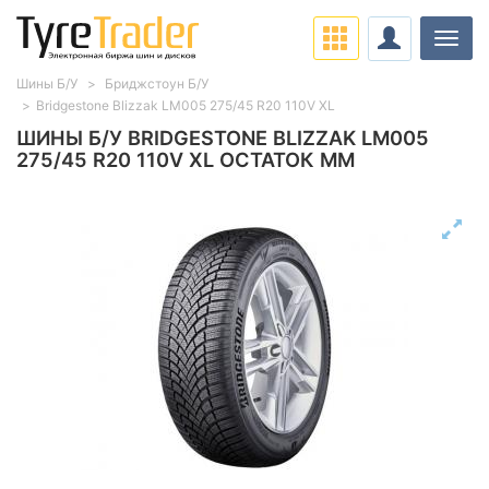
Нави
Шины Б/У
Бриджстоун Б/У
Bridgestone Blizzak LM005 275/45 R20 110V XL
ШИНЫ Б/У BRIDGESTONE BLIZZAK LM005
275/45 R20 110V XL ОСТАТОК ММ