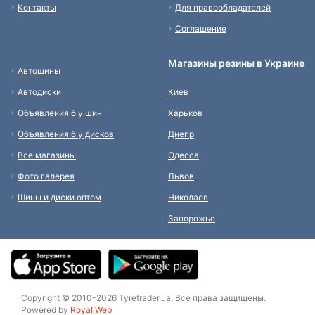
Контакты
Для правообладателей
Соглашение
Магазины резины в Украине
Автошины
Автодиски
Киев
Объявления б у шин
Харьков
Объявления б у дисков
Днепр
Все магазины
Одесса
Фото галерея
Львов
Шины и диски оптом
Николаев
Запорожье
Copyright © 2010-2026 Tyretrader.ua. Все права защищены.
Powered by
Royal Web