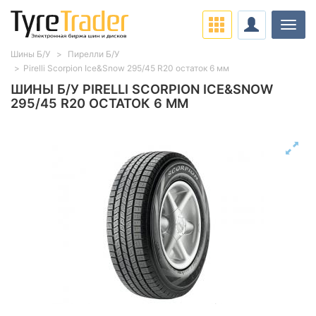
Нави
Шины Б/У
Пирелли Б/У
Pirelli Scorpion Ice&Snow 295/45 R20 остаток 6 мм
ШИНЫ Б/У PIRELLI SCORPION ICE&SNOW
295/45 R20 ОСТАТОК 6 ММ