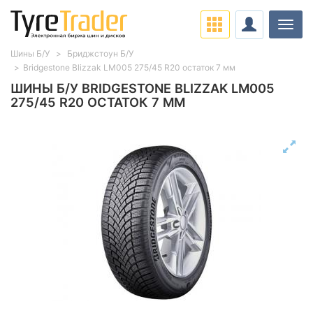
Нави
Шины Б/У
Бриджстоун Б/У
Bridgestone Blizzak LM005 275/45 R20 остаток 7 мм
ШИНЫ Б/У BRIDGESTONE BLIZZAK LM005
275/45 R20 ОСТАТОК 7 ММ