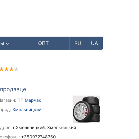
ры
ОПТ
RU
UA
 продавце
агазин:
ПП Марчак
ород:
Хмельницкий
дрес:
г.Хмельницкий, Хмельницкий
елефоны:
+380972748750