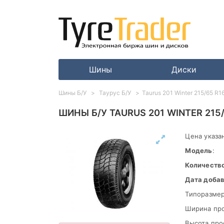
Шины
Диски
Шины Б/У
Таурус Б/У
Taurus 201 Winter 215/65 R
ШИНЫ Б/У TAURUS 201 WINTER 215
Цена указан
Модель
:
Количеств
Дата доба
Типоразмер
Ширина пр
Высота про