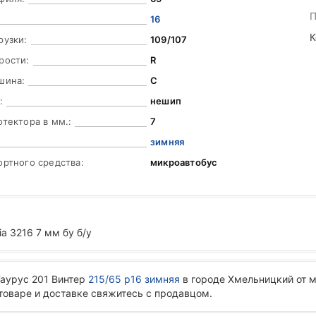
П
16
К
рузки:
109/107
рости:
R
шина:
C
:
нешип
отектора в мм.:
7
зимняя
ортного средства:
микроавтобус
ia 3216 7 мм бу б/у
Таурус 201 Винтер
215/65 р16 зимняя
в городе Хмельницкий от 
 товаре и доставке свяжитесь с продавцом.