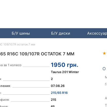
Б/У шины
Б/У диски
Аксессуа
16C 109/107R остаток 7 мм
/65 R16C 109/107R ОСТАТОК 7 ММ
1950
грн.
а за 1 колесо
О
Taurus 201 Winter
М
о
:
2
Г
вления
:
07.08.26
:
215/65 R16
А
офиля:
215
Т
филя:
65