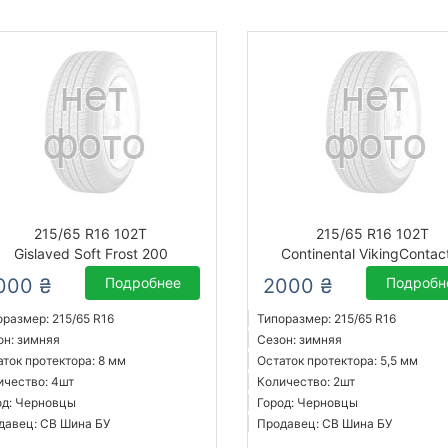
215/65 R16 102T
215/65 R16 102T
Gislaved Soft Frost 200
Continental VikingContac
000 ₴
Подробнее
2000 ₴
Подробн
оразмер: 215/65 R16
Типоразмер: 215/65 R16
он: зимняя
Сезон: зимняя
аток протектора: 8 мм
Остаток протектора: 5,5 мм
ичество: 4шт
Количество: 2шт
од: Черновцы
Город: Черновцы
давец: СВ Шина БУ
Продавец: СВ Шина БУ