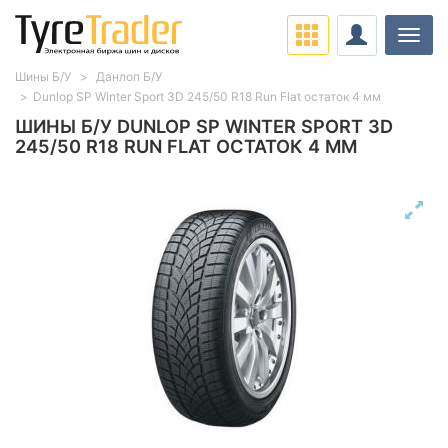
Нави
Шины Б/У
Данлоп Б/У
Dunlop SP Winter Sport 3D 245/50 R18 Run Flat остаток 4 мм
ШИНЫ Б/У DUNLOP SP WINTER SPORT 3D
245/50 R18 RUN FLAT ОСТАТОК 4 ММ