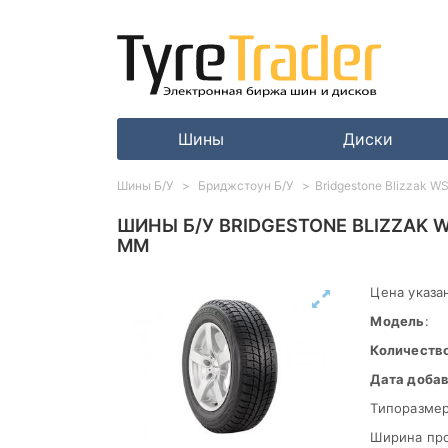
Шины
Диски
Шины Б/У
Бриджстоун Б/У
Bridgestone Blizzak W
ШИНЫ Б/У BRIDGESTONE BLIZZAK W
ММ
Цена указан
Модель
:
Количеств
Дата доба
Типоразмер
Ширина пр