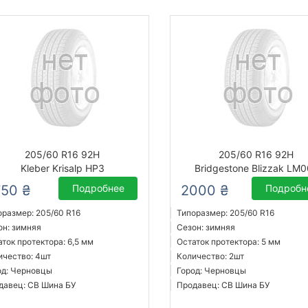
205/60 R16 92H
205/60 R16 92H
Kleber Krisalp HP3
Bridgestone Blizzak LM0
750 ₴
Подробнее
2000 ₴
Подробн
оразмер: 205/60 R16
Типоразмер: 205/60 R16
он: зимняя
Сезон: зимняя
аток протектора: 6,5 мм
Остаток протектора: 5 мм
ичество: 4шт
Количество: 2шт
од: Черновцы
Город: Черновцы
давец: СВ Шина БУ
Продавец: СВ Шина БУ