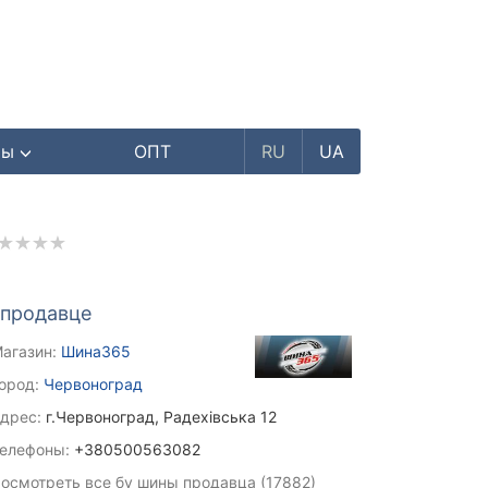
ры
ОПТ
RU
UA
 продавце
агазин:
Шина365
ород:
Червоноград
дрес:
г.Червоноград, Радехівська 12
елефоны:
+380500563082
осмотреть все бу шины продавца (17882)