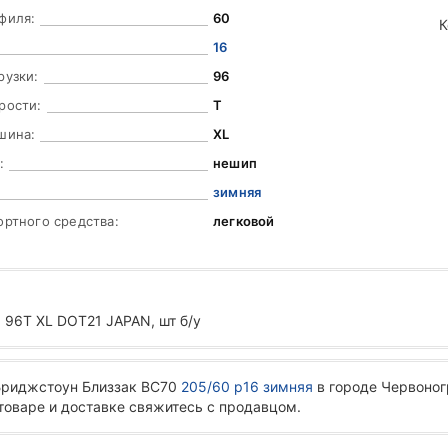
филя:
60
К
16
рузки:
96
рости:
T
шина:
XL
:
нешип
зимняя
ортного средства:
легковой
96T XL DOT21 JAPAN, шт б/у
Бриджстоун Близзак ВС70
205/60 р16 зимняя
в городе Червоног
 товаре и доставке свяжитесь с продавцом.