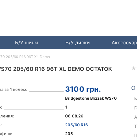
Б/У шины
Б/У диски
Аксессуа
S70 205/60 R16 96T XL Demo
S70 205/60 R16 96T XL DEMO ОСТАТОК
3100
грн.
О
а за 1 колесо
Bridgestone Blizzak WS70
М
о
:
1
Г
вления
:
06.08.26
А
:
205/60 R16
Т
офиля:
205
П