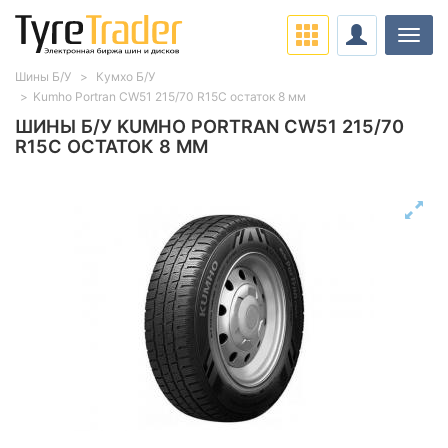
Нави
Шины Б/У
Кумхо Б/У
Kumho Portran CW51 215/70 R15C остаток 8 мм
ШИНЫ Б/У KUMHO PORTRAN CW51 215/70
R15C ОСТАТОК 8 ММ