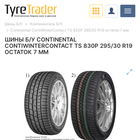
Нави
Шины Б/У
Континенталь Б/У
Continental ContiWinterContact TS 830P 295/30 R19 остаток 7 мм
ШИНЫ Б/У CONTINENTAL
CONTIWINTERCONTACT TS 830P 295/30 R19
ОСТАТОК 7 ММ