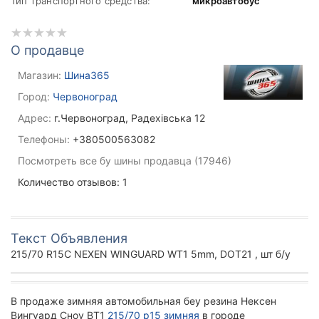
Тип транспортного средства:
микроавтобус
О продавце
Магазин:
Шина365
Город:
Червоноград
Адрес:
г.Червоноград, Радехівська 12
Телефоны:
+380500563082
Посмотреть все бу шины продавца (17946)
Количество отзывов: 1
Текст Объявления
215/70 R15C NEXEN WINGUARD WT1 5mm, DOT21 , шт б/у
В продаже зимняя автомобильная беу резина Нексен
Вингуард Сноу ВТ1
215/70 р15 зимняя
в городе