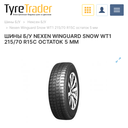
Нави
Шины Б/У
Нексен Б/У
Nexen Winguard Snow WT1 215/70 R15C остаток 5 мм
ШИНЫ Б/У NEXEN WINGUARD SNOW WT1
215/70 R15C ОСТАТОК 5 ММ