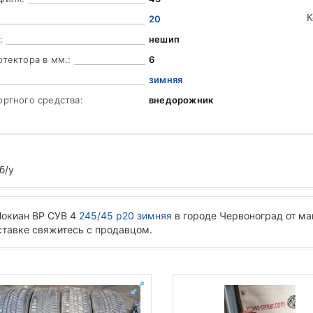
К
20
:
нешип
отектора в мм.:
6
зимняя
ортного средства:
внедорожник
б/у
Нокиан ВР СУВ 4
245/45 р20 зимняя
в городе Червоноград от ма
ставке свяжитесь с продавцом.