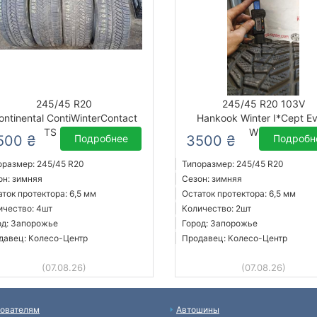
245/45 R20
245/45 R20 103V
ontinental ContiWinterContact
Hankook Winter I*Cept E
TS 850P
W330
500 ₴
Подробнее
3500 ₴
Подробн
оразмер: 245/45 R20
Типоразмер: 245/45 R20
он: зимняя
Сезон: зимняя
аток протектора: 6,5 мм
Остаток протектора: 6,5 мм
ичество: 4шт
Количество: 2шт
од: Запорожье
Город: Запорожье
давец: Колесо-Центр
Продавец: Колесо-Центр
(07.08.26)
(07.08.26)
ователям
Автошины