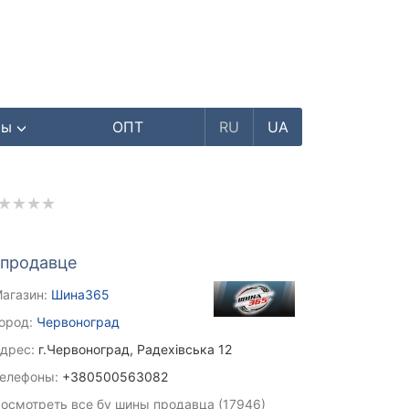
ры
ОПТ
RU
UA
 продавце
агазин:
Шина365
ород:
Червоноград
дрес:
г.Червоноград, Радехівська 12
елефоны:
+380500563082
осмотреть все бу шины продавца (17946)