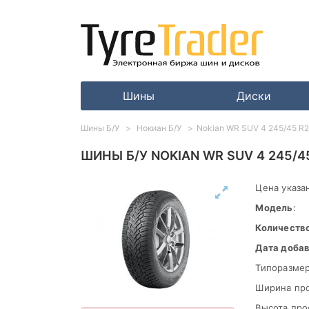
Шины
Диски
Шины Б/У
Нокиан Б/У
Nokian WR SUV 4 245/45 R2
ШИНЫ Б/У NOKIAN WR SUV 4 245/4
Цена указан
Модель
:
Количеств
Дата доба
Типоразмер
Ширина пр
Высота про