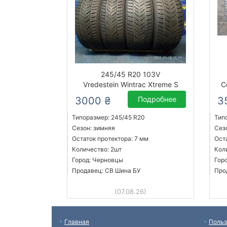
245/45 R20 103V
Vredestein Wintrac Xtreme S
C
3000 ₴
Подробнее
3
Типоразмер: 245/45 R20
Тип
Сезон: зимняя
Сез
Остаток протектора: 7 мм
Ост
Количество: 2шт
Кол
Город: Черновцы
Гор
Продавец: СВ Шина БУ
Про
(07.08.26)
Главная
Польз