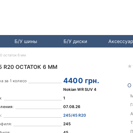
Б/У шины
Б/У диски
Аксессуа
0 остаток 6 мм
5 R20 ОСТАТОК 6 ММ
4400
грн.
а за 1 колесо
О
Nokian WR SUV 4
М
о
:
1
Г
вления
:
07.08.26
А
:
245/45 R20
Т
офиля:
245
П
филя:
45