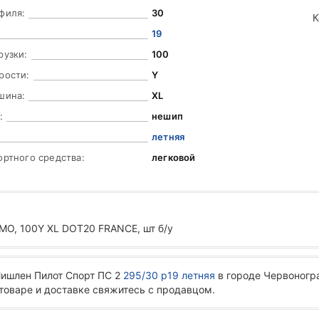
филя:
30
К
19
рузки:
100
рости:
Y
шина:
XL
:
нешип
летняя
ортного средства:
легковой
MO, 100Y XL DOT20 FRANCE, шт б/у
Мишлен Пилот Спорт ПС 2
295/30 р19 летняя
в городе Червоногр
 товаре и доставке свяжитесь с продавцом.