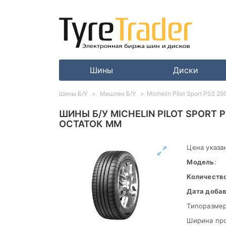
Шины
Диски
Шины Б/У
Мишлен Б/У
Michelin Pilot Sport PS2 
ШИНЫ Б/У MICHELIN PILOT SPORT P
ОСТАТОК ММ
Цена указан
Модель
:
Количеств
Дата доба
Типоразмер
Ширина пр