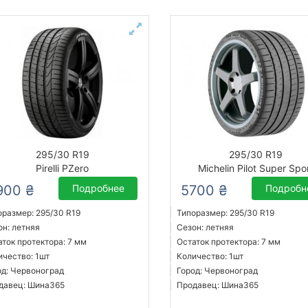
295/30 R19
295/30 R19
Pirelli PZero
Michelin Pilot Super Spo
900 ₴
Подробнее
5700 ₴
Подробн
оразмер: 295/30 R19
Типоразмер: 295/30 R19
он: летняя
Сезон: летняя
аток протектора: 7 мм
Остаток протектора: 7 мм
ичество: 1шт
Количество: 1шт
од: Червоноград
Город: Червоноград
давец: Шина365
Продавец: Шина365