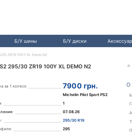
Б/У шины
Б/У диски
Аксессуа
295/30 ZR19 100Y XL Demo N2
S2 295/30 ZR19 100Y XL DEMO N2
7900
грн.
О
а за 1 колесо
Michelin Pilot Sport PS2
М
о
:
1
Г
вления
:
07.08.26
А
:
295/30 R19
Т
офиля:
295
П