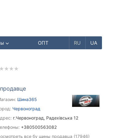
ры
ОПТ
RU
UA
 продавце
агазин:
Шина365
ород:
Червоноград
дрес:
г.Червоноград, Радехівська 12
елефоны:
+380500563082
осмотреть все бу шины продавца (17946)