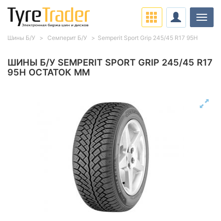
Нави
Шины Б/У
Семперит Б/У
Semperit Sport Grip 245/45 R17 95H
ШИНЫ Б/У SEMPERIT SPORT GRIP 245/45 R17
95H ОСТАТОК ММ