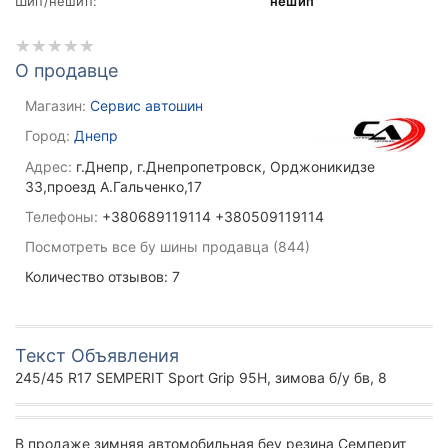
Шип/нешип:
нешип
О продавце
Магазин:
Сервис автошин
Город:
Днепр
Адрес:
г.Днепр, г.Днепропетровск, Орджоникидзе
33,проезд А.Гальченко,17
Телефоны:
+380689119114 +380509119114
Посмотреть все бу шины продавца (844)
Количество отзывов: 7
Текст Объявления
245/45 R17 SEMPERIT Sport Grip 95H, зимова б/у бв, 8
В продаже зимняя автомобильная беу резина Семперит