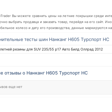
eTrader Вы можете сравнить цены на летние покрышки среди инт
очно выбрать продавца и заказать товар, перейдя на его сайт. Ино
бильное колесо и дату его производства, данные маркируются н
нительные тесты шин Нанканг Н605 Турспорт НС
 летней резины для SUV 235/55 р17 Авто Билд Оллрад 2012
е отзывы о Нанканг Н605 Турспорт НС
ывов еще нет