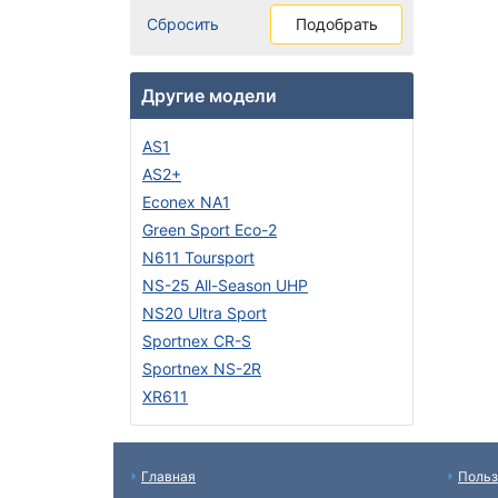
Сбросить
Подобрать
Другие модели
AS1
AS2+
Econex NA1
Green Sport Eco-2
N611 Toursport
NS-25 All-Season UHP
NS20 Ultra Sport
Sportnex CR-S
Sportnex NS-2R
XR611
Главная
Польз