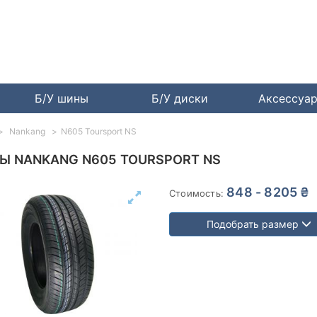
Б/У шины
Б/У диски
Аксессуа
Nankang
N605 Toursport NS
Ы NANKANG N605 TOURSPORT NS
848 - 8205 ₴
Стоимость:
Подобрать размер