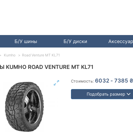
Б/У шины
Б/У диски
Аксессуа
Kumho
Road Venture MT KL71
Ы KUMHO ROAD VENTURE MT KL71
6032 - 7385 
Стоимость:
Подобрать размер