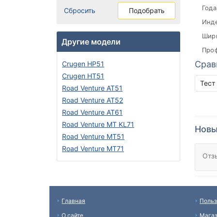
Года
Сбросить
Подобрать
Инде
Шири
Другие модели
Проф
Срав
Crugen HP51
Crugen HT51
Тест
Road Venture AT51
Road Venture AT52
Road Venture AT61
Road Venture MT KL71
Новы
Road Venture MT51
Road Venture MT71
Отз
Главная
Польз
О сайте
Мага