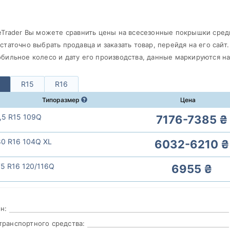
eTrader Вы можете сравнить цены на всесезонные покрышки сред
статочно выбрать продавца и заказать товар, перейдя на его сайт
бильное колесо и дату его производства, данные маркируются н
R15
R16
Типоразмер
Цена
,5 R15 109Q
7176-7385 ₴
80 R16 104Q XL
6032-6210 ₴
5 R16 120/116Q
6955 ₴
н:
транспортного средства: