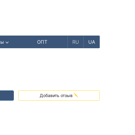
ры
ОПТ
RU
UA
₴
Добавить отзыв