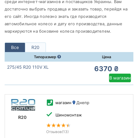
Federal
среди интернет-магазинов и поставщиков Украины. Вам
достаточно выбрать продавца и заказать товар, перейдя на
Все бренды
его сайт. Иногда полезно знать где производится
Тип транспортного средства
автомобильное колесо и дату его производства, данные
маркируются на боковине колеса производителем.
Усиленная шина
Все
R20
Типоразмер
Цена
Сбросить
Подобрать
275/45 R20 110V XL
6370 ₴
В магазин
магазин
Днепр
Шиномонтаж
R20
Отзывов
(13)