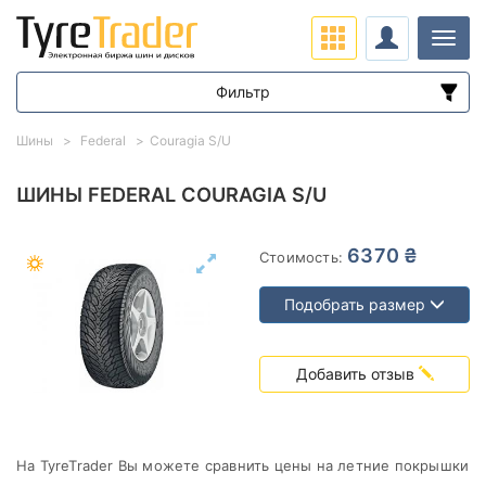
Нави
Фильтр
Диапазон цен
Шины
Federal
Couragia S/U
от
до
ШИНЫ FEDERAL COURAGIA S/U
Подбор по параметрам
6370 ₴
Стоимость:
Подобрать размер
Добавить отзыв
Сезон
На TyreTrader Вы можете сравнить цены на летние покрышки