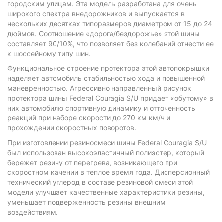
городским улицам. Эта модель разработана для очень
широкого спектра внедорожников и выпускается в
нескольких десятках типоразмеров диаметром от 15 до 24
дюймов. Соотношение «дорога/бездорожье» этой шины
составляет 90/10%, что позволяет без колебаний отнести ее
к шоссейному типу шин.
Функциональное строение протектора этой автопокрышки
наделяет автомобиль стабильностью хода и повышенной
маневренностью. Агрессивно направленный рисунок
протектора шины Federal Couragia S/U придает «обутому» в
них автомобилю спортивную динамику и отточенность
реакций при наборе скорости до 270 км км/ч и
прохождении скоростных поворотов.
При изготовлении резиносмеси шины Federal Couragia S/U
был использован высокоэластичный полиэстер, который
бережет резину от перегрева, возникающего при
скоростном качении в теплое время года. Дисперсионный
технический углерод в составе резиновой смеси этой
модели улучшает качественные характеристики резины,
уменьшает подверженность резины внешним
воздействиям.