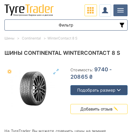
Нави
Фильтр
Диапазон цен
Шины
Continental
WinterContact 8 S
от
до
ШИНЫ CONTINENTAL WINTERCONTACT 8 S
Подбор по параметрам
9740 -
Стоимость:
20865 ₴
Подобрать размер
Сезон
Добавить отзыв
На TyreTrader Вы можете сравнить цены на зимние