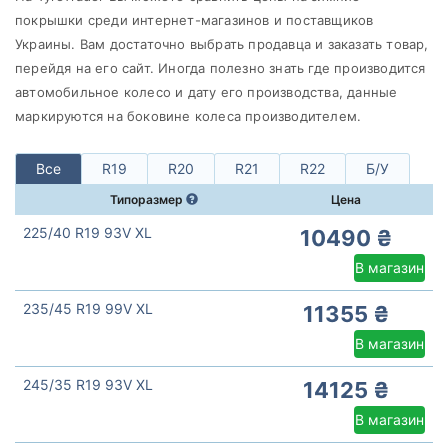
Continental
покрышки среди интернет-магазинов и поставщиков
Все бренды
Украины. Вам достаточно выбрать продавца и заказать товар,
перейдя на его сайт. Иногда полезно знать где производится
Тип транспортного средства
автомобильное колесо и дату его производства, данные
Усиленная шина
маркируются на боковине колеса производителем.
Все
R19
R20
R21
R22
Б/У
Типоразмер
Цена
Сбросить
Подобрать
225/40 R19 93V XL
10490 ₴
В магазин
235/45 R19 99V XL
11355 ₴
В магазин
245/35 R19 93V XL
14125 ₴
В магазин