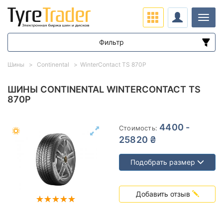
Нави
Фильтр
Диапазон цен
Шины
Continental
WinterContact TS 870P
от
до
ШИНЫ CONTINENTAL WINTERCONTACT TS
870P
Подбор по параметрам
4400 -
Стоимость:
25820 ₴
Подобрать размер
Сезон
Добавить отзыв