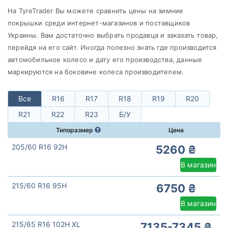
Continental
На TyreTrader Вы можете сравнить цены на зимние
Все бренды
покрышки среди интернет-магазинов и поставщиков
Тип транспортного средства
Украины. Вам достаточно выбрать продавца и заказать товар,
перейдя на его сайт. Иногда полезно знать где производится
Усиленная шина
автомобильное колесо и дату его производства, данные
маркируются на боковине колеса производителем.
Все
R16
R17
R18
R19
R20
Сбросить
Подобрать
R21
R22
R23
Б/У
Типоразмер
Цена
205/60 R16 92H
5260 ₴
В магазин
215/60 R16 95H
6750 ₴
В магазин
215/65 R16 102H XL
7135-7345 ₴