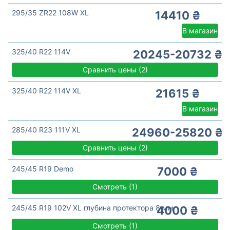
295/35 ZR22 108W XL
14410 ₴
В магазин
325/40 R22 114V
20245-20732 ₴
Сравнить цены
(
2)
325/40 R22 114V XL
21615 ₴
В магазин
285/40 R23 111V XL
24960-25820 ₴
Сравнить цены
(
2)
245/45 R19 Demo
7000 ₴
Смотреть
(
1)
245/45 R19 102V XL глубина протектора 8 мм
4000 ₴
Смотреть
(
1)