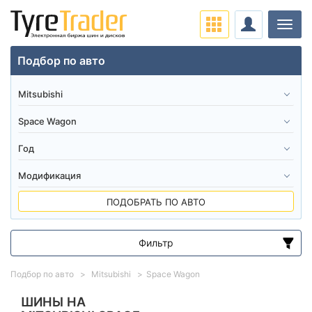
Нави
Подбор по авто
ПОДОБРАТЬ ПО АВТО
Фильтр
Диапазон цен
Подбор по авто
Mitsubishi
Space Wagon
от
до
ШИНЫ НА