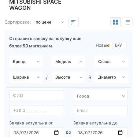
MITSUBISHI SPACE
WAGON
Подбор по параметрам
Сортировка:
Отправить заявку на покупку шин
Новые
Б/У
более 50 магазинам
Сезон
всесезонная
зимняя нешип
зимняя шип
летняя
Michelin
Заявка актуальна от
Заявка актуальна до
Continental
Triangle