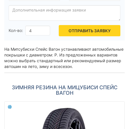
Hankook
Sailun
Goodyear
Кол-во:
ОТПРАВИТЬ ЗАЯВКУ
Bridgestone
Pirelli
Все бренды
На Митсубисхи Спейс Вагон устанавливают автомобильные
покрышки с диаметром: Р. Из предложенных вариантов
Тип транспортного средства
можно выбрать стандартный или рекомендуемый размер
автошин на лето, зиму и всесезон.
Усиленная шина
Год производства
ЗИМНЯЯ РЕЗИНА НА МИЦУБИСИ СПЕЙС
ВАГОН
Страна производства
Сбросить
Подобрать