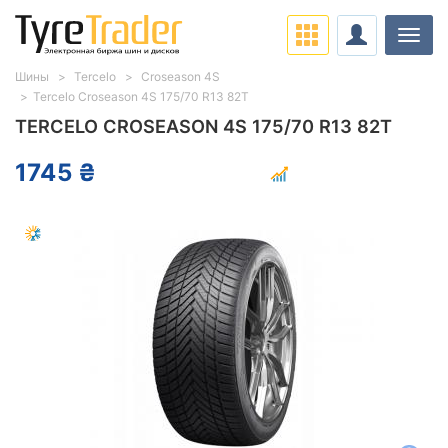
Нави
Шины
Tercelo
Croseason 4S
Tercelo Croseason 4S 175/70 R13 82T
TERCELO CROSEASON 4S 175/70 R13 82T
1745 ₴