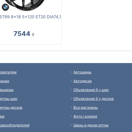
5799 8x18 5x120 ET20 DIA74,1
7544
₴
ователям
Автошины
зинам
Автодиски
авщикам
Объявления б у шин
метры шин
Объявления б у дисков
етры дисков
Все магазины
ама
Фото галерея
равообладателей
Шины и диски оптом