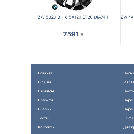
ZW 5320 8x18 5x120 ET20 DIA74,1
ZW YA
7591
₴
Главная
Польз
О сайте
Мага
Сервисы
Пост
Новости
Пара
Обзоры
Парам
Тесты
Рекл
Контакты
Для п