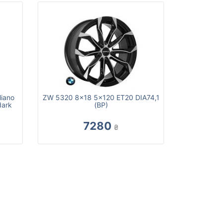
liano
ZW 5320 8x18 5x120 ET20 DIA74,1
dark
(BP)
7280
₴