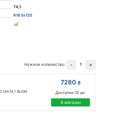
74,1
R18 5x120
Нужное количество:
1
-
+
7280
₴
 DIA74,1 BLKM
Доступно
12
шт.
В магазин