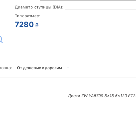
Диаметр ступицы (DIA):
Типоразмер:
7280
₴
ровка:
Диски ZW YA5799 8x18 5x120 ET20