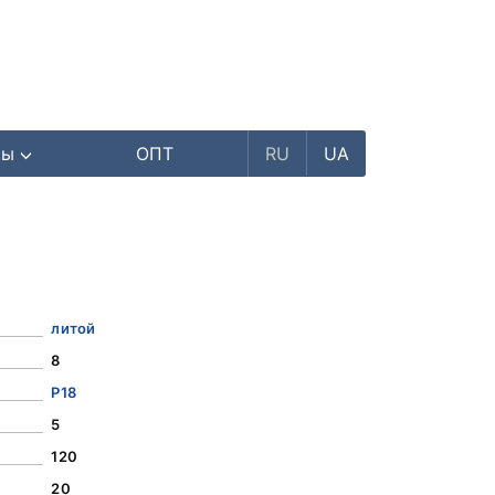
ры
ОПТ
RU
UA
литой
8
Р18
5
120
20