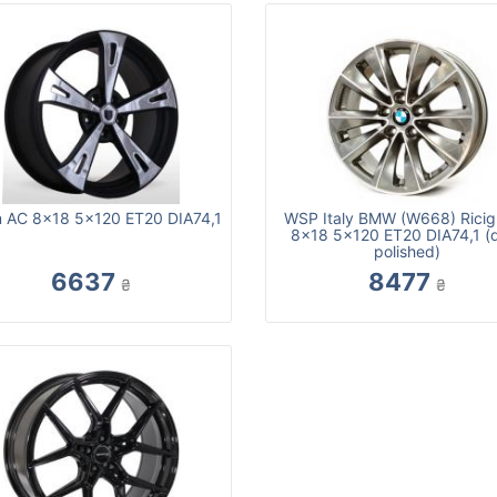
m AC 8x18 5x120 ET20 DIA74,1
WSP Italy BMW (W668) Ricig
8x18 5x120 ET20 DIA74,1 (
polished)
6637
8477
₴
₴