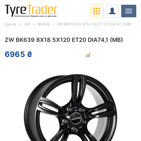
Нави
Диски
ZW
BK639
ZW BK639 8x18 5x120 ET20 DIA74,1 (MB)
ZW BK639 8X18 5X120 ET20 DIA74,1 (MB)
6965 ₴