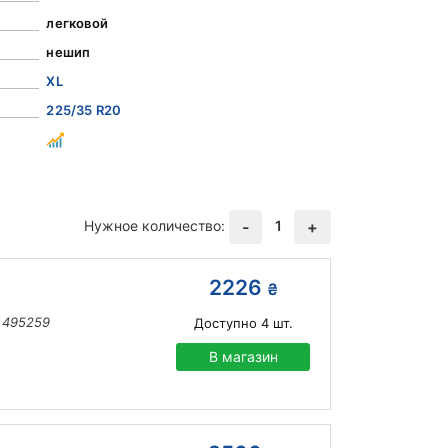
легковой
нешип
XL
225/35 R20
Нужное количество:
1
-
+
2226
₴
 495259
Доступно
4
шт.
В магазин