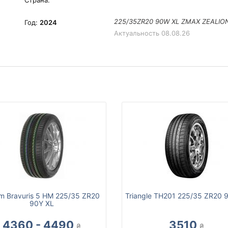
Страна:
225/35ZR20 90W XL ZMAX ZEALION
Год:
2024
Актуальность
08.08.26
m Bravuris 5 HM 225/35 ZR20
Triangle TH201 225/35 ZR20 
90Y XL
4360 - 4490
3510
₴
₴