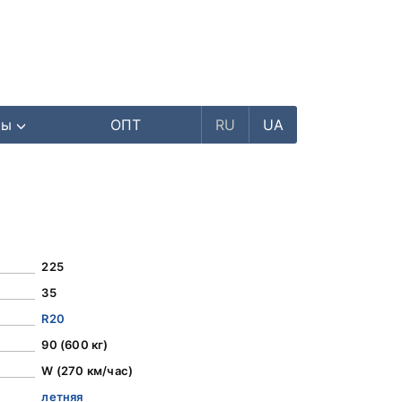
ры
ОПТ
RU
UA
225
35
R20
90 (600 кг)
W (270 км/час)
летняя