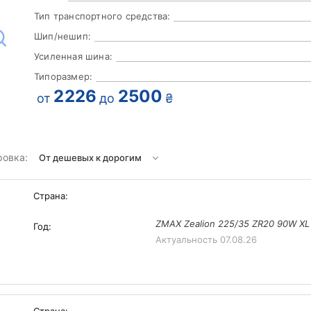
Тип транспортного средства:
Шип/нешип:
Усиленная шина:
Типоразмер:
2226
2500
от
до
₴
ровка:
Страна:
ZMAX Zealion 225/35 ZR20 90W XL
Год:
Актуальность
07.08.26