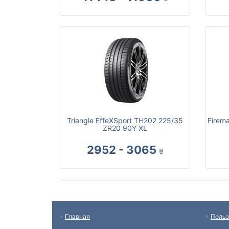
Triangle EffeXSport TH202 225/35
Firem
ZR20 90Y XL
2952 - 3065
₴
Главная
Польз