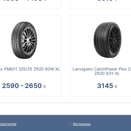
ax FM601 225/35 ZR20 90W XL
Lanvigator CatchPower Plus 
ZR20 93Y XL
2590 - 2650
3145
₴
₴
ователям
Автошины