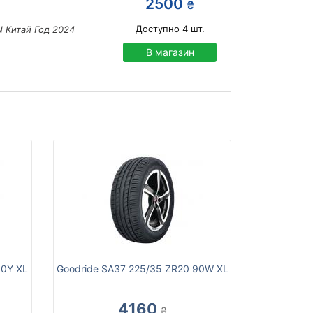
2500
₴
Доступно
4
шт.
 Китай Год 2024
В магазин
90Y XL
Goodride SA37 225/35 ZR20 90W XL
4160
₴