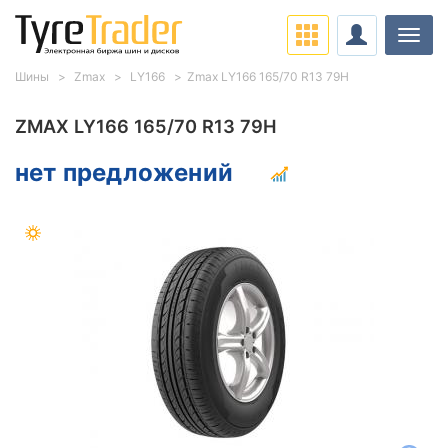
Нави
Шины
Zmax
LY166
Zmax LY166 165/70 R13 79H
ZMAX LY166 165/70 R13 79H
нет предложений