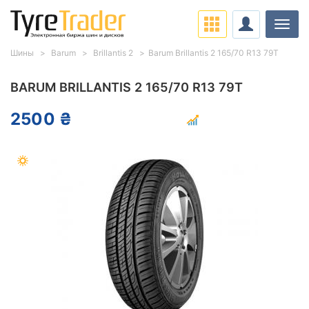
Нави
Шины
Barum
Brillantis 2
Barum Brillantis 2 165/70 R13 79T
BARUM BRILLANTIS 2 165/70 R13 79T
2500 ₴