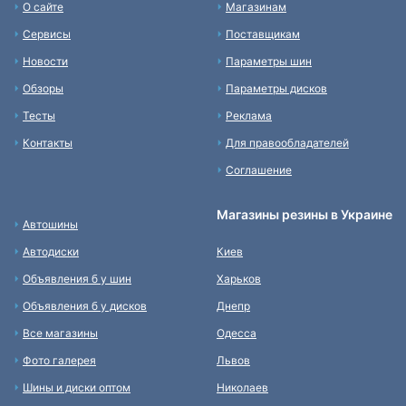
О сайте
Магазинам
Сервисы
Поставщикам
Новости
Параметры шин
Обзоры
Параметры дисков
Тесты
Реклама
Контакты
Для правообладателей
Соглашение
Магазины резины в Украине
Автошины
Автодиски
Киев
Объявления б у шин
Харьков
Объявления б у дисков
Днепр
Все магазины
Одесса
Фото галерея
Львов
Шины и диски оптом
Николаев