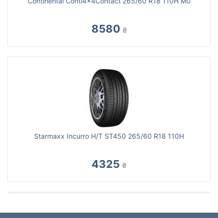
Continental Conti4x4Contact 265/60 R18 110H M0
8580
₴
Starmaxx Incurro H/T ST450 265/60 R18 110H
4325
₴