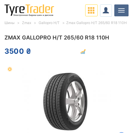
Нави
Шины
Zmax
Gallopro H/T
Zmax Gallopro H/T 265/60 R18 110H
ZMAX GALLOPRO H/T 265/60 R18 110H
3500 ₴