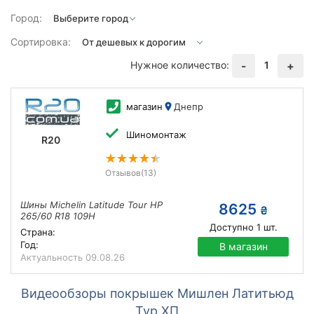
Город:
Сортировка:
Нужное количество:
1
-
+
магазин
Днепр
Шиномонтаж
R20
Отзывов
(13)
Шины Michelin Latitude Tour HP
8625
₴
265/60 R18 109H
Доступно
1
шт.
Страна:
Год:
В магазин
Актуальность
09.08.26
Видеообзоры покрышек Мишлен Латитьюд
Тур ХП