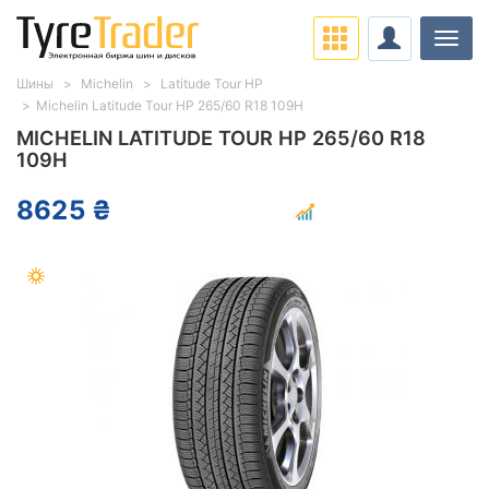
Нави
Шины
Michelin
Latitude Tour HP
Michelin Latitude Tour HP 265/60 R18 109H
MICHELIN LATITUDE TOUR HP 265/60 R18
109H
8625 ₴