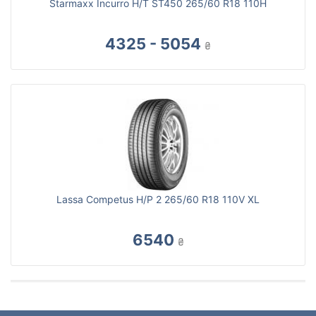
Starmaxx Incurro H/T ST450 265/60 R18 110H
4325 - 5054
₴
Lassa Competus H/P 2 265/60 R18 110V XL
6540
₴