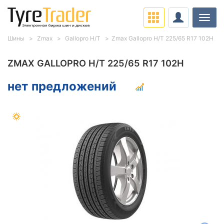
Нави
Шины
Zmax
Gallopro H/T
Zmax Gallopro H/T 225/65 R17 102H
ZMAX GALLOPRO H/T 225/65 R17 102H
нет предложений