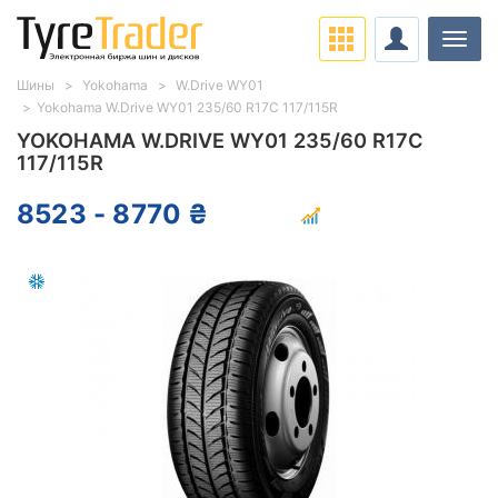
Нави
Шины
Yokohama
W.Drive WY01
Yokohama W.Drive WY01 235/60 R17C 117/115R
YOKOHAMA W.DRIVE WY01 235/60 R17C
117/115R
8523 - 8770 ₴