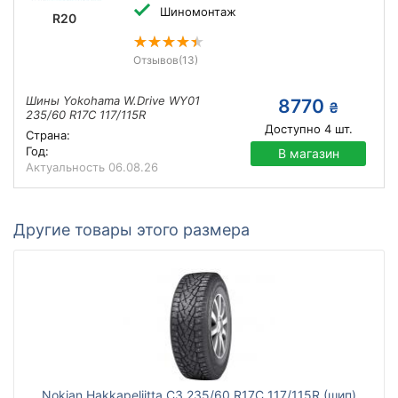
Шиномонтаж
R20
Отзывов
(13)
Шины Yokohama W.Drive WY01
8770
₴
235/60 R17C 117/115R
Доступно
4
шт.
Страна:
Год:
В магазин
Актуальность
06.08.26
Другие товары этого размера
Nokian Hakkapeliitta C3 235/60 R17C 117/115R (шип)