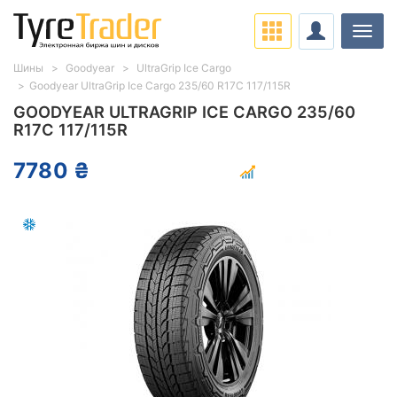
Нави
Шины
Goodyear
UltraGrip Ice Cargo
Goodyear UltraGrip Ice Cargo 235/60 R17C 117/115R
GOODYEAR ULTRAGRIP ICE CARGO 235/60
R17C 117/115R
7780 ₴