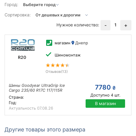
Город:
Сортировка:
Нужное количество:
1
-
+
магазин
Днепр
Шиномонтаж
R20
Отзывов
(13)
Шины Goodyear UltraGrip Ice
7780
₴
Cargo 235/60 R17C 117/115R
Доступно
4
шт.
Страна:
Год:
В магазин
Актуальность
07.08.26
Другие товары этого размера