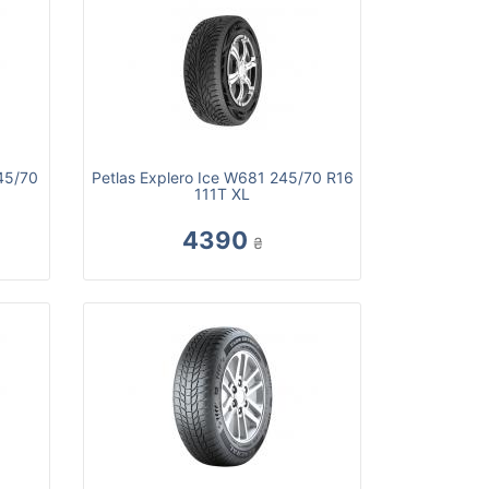
45/70
Petlas Explero Ice W681 245/70 R16
111T XL
4390
₴