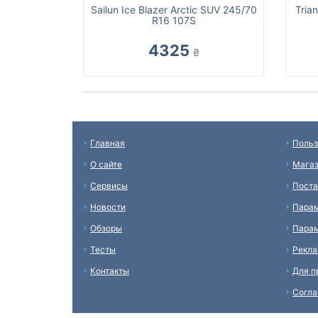
Sailun Ice Blazer Arctic SUV 245/70
Tria
R16 107S
4325
₴
Главная
Польз
О сайте
Мага
Сервисы
Пост
Новости
Пара
Обзоры
Парам
Тесты
Рекл
Контакты
Для п
Согл