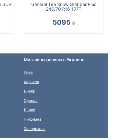
e SUV
General Tire Snow Grabber Plus
245/70 R16 107T
5095
₴
Магазины резины в Украине
Киев
Харьков
Днепр
Одесса
Львов
Николаев
Запорожье