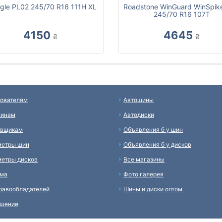
ngle PL02 245/70 R16 111H XL
Roadstone WinGuard WinSpik
245/70 R16 107T
4150
4645
₴
₴
ователям
Автошины
зинам
Автодиски
авщикам
Объявления б у шин
метры шин
Объявления б у дисков
етры дисков
Все магазины
ама
Фото галерея
равообладателей
Шины и диски оптом
ашение