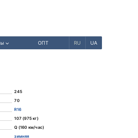
ры
ОПТ
RU
UA
245
70
R16
107 (975 кг)
Q (160 км/час)
зимняя