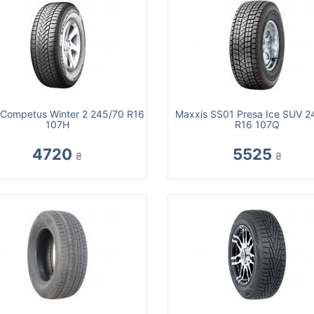
 Competus Winter 2 245/70 R16
Maxxis SS01 Presa Ice SUV 2
107H
R16 107Q
4720
5525
₴
₴