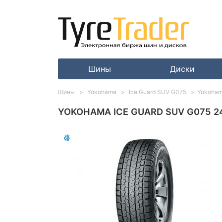
Шины
Диски
Шины
Yokohama
Ice Guard SUV G075
Yokoham
YOKOHAMA ICE GUARD SUV G075 24