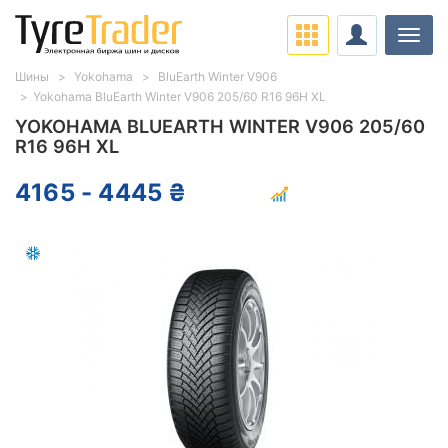
Нави
Шины
Yokohama
BluEarth Winter V906
Yokohama BluEarth Winter V906 205/60 R16 96H XL
YOKOHAMA BLUEARTH WINTER V906 205/60
R16 96H XL
4165 - 4445 ₴