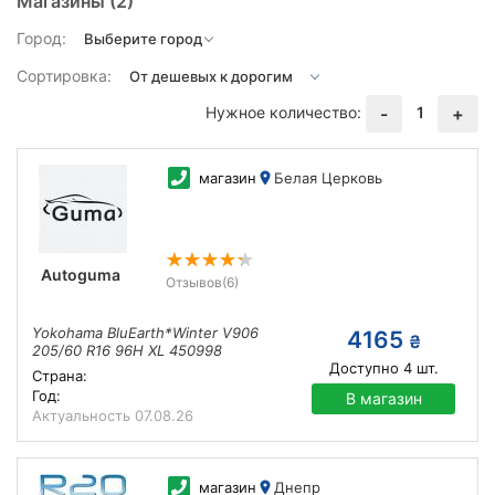
Магазины
(2)
Город:
Сортировка:
Нужное количество:
1
-
+
магазин
Белая Церковь
Autoguma
Отзывов
(6)
Yokohama BluEarth*Winter V906
4165
₴
205/60 R16 96H XL 450998
Доступно
4
шт.
Страна:
Год:
В магазин
Актуальность
07.08.26
магазин
Днепр