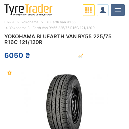
Нави
Шины
Yokohama
BluEarth Van RY55
Yokohama BluEarth Van RY55 225/75 R16C 121/120R
YOKOHAMA BLUEARTH VAN RY55 225/75
R16C 121/120R
6050 ₴