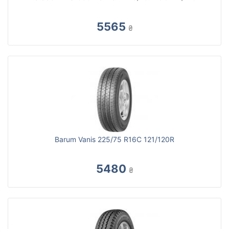
5565
₴
Barum Vanis 225/75 R16C 121/120R
5480
₴