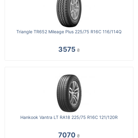
Triangle TR652 Mileage Plus 225/75 R16C 116/114Q
3575
₴
Hankook Vantra LT RA18 225/75 R16C 121/120R
7070
₴