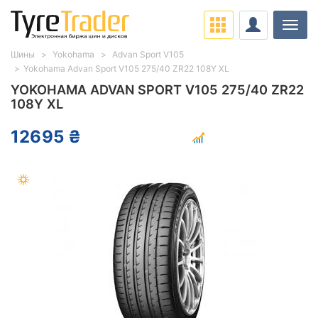
Нави
Шины
Yokohama
Advan Sport V105
Yokohama Advan Sport V105 275/40 ZR22 108Y XL
YOKOHAMA ADVAN SPORT V105 275/40 ZR22
108Y XL
12695 ₴