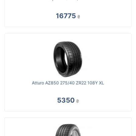
16775
₴
Atturo AZ850 275/40 ZR22 108Y XL
5350
₴