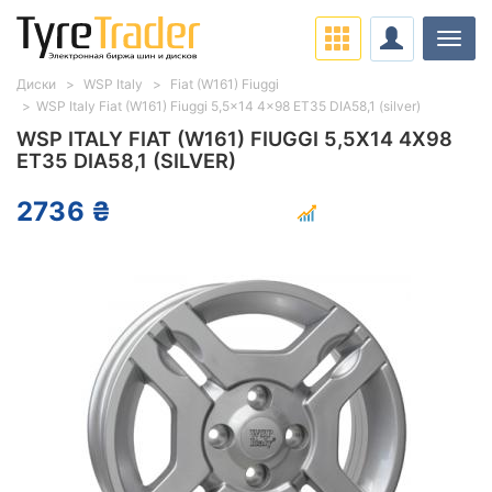
Нави
Диски
WSP Italy
Fiat (W161) Fiuggi
WSP Italy Fiat (W161) Fiuggi 5,5x14 4x98 ET35 DIA58,1 (silver)
WSP ITALY FIAT (W161) FIUGGI 5,5X14 4X98
ET35 DIA58,1 (SILVER)
2736 ₴