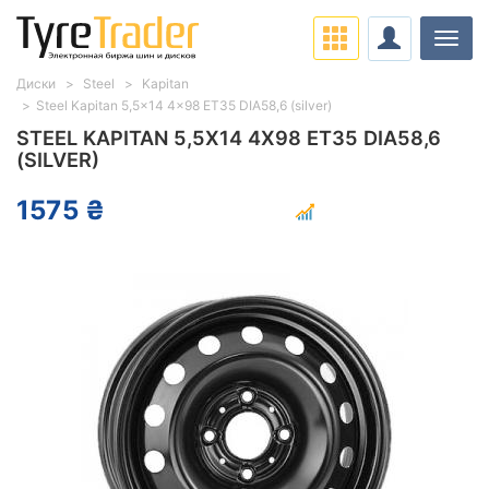
Нави
Диски
Steel
Kapitan
Steel Kapitan 5,5x14 4x98 ET35 DIA58,6 (silver)
STEEL KAPITAN 5,5X14 4X98 ET35 DIA58,6
(SILVER)
1575 ₴