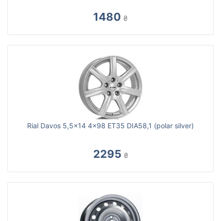
1480
₴
Rial Davos 5,5x14 4x98 ET35 DIA58,1 (polar silver)
2295
₴