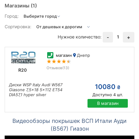
Магазины
(1)
Город:
Сортировка:
Нужное количество:
1
-
+
магазин
Днепр
Отзывов
(13)
R20
Диски WSP Italy Audi W567
10080
₴
Giasone 7,5x18 5x112 ET54
DIA57,1 hyper silver
Доступно
4
шт.
В магазин
Видеообзоры покрышек ВСП Итали Ауди
(В567) Гиазон