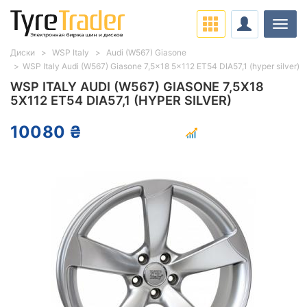
Нави
Диски
WSP Italy
Audi (W567) Giasone
WSP Italy Audi (W567) Giasone 7,5x18 5x112 ET54 DIA57,1 (hyper silver)
WSP ITALY AUDI (W567) GIASONE 7,5X18
5X112 ET54 DIA57,1 (HYPER SILVER)
10080 ₴