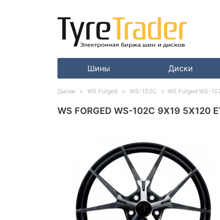
Шины
Диски
Диски
WS Forged
WS-102C
WS Forged WS-102C 
WS FORGED WS-102C 9X19 5X120 ET