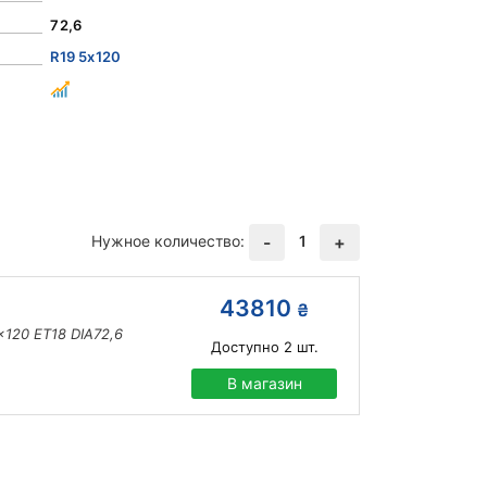
72,6
R19 5x120
Нужное количество:
1
-
+
43810
₴
120 ET18 DIA72,6
Доступно
2
шт.
В магазин