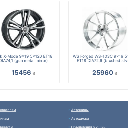
k X-Mode 9x19 5x120 ET18
WS Forged WS-103C 9x19 5
DIA74,1 (gun metal mirror)
ET18 DIA72,6 (brushed silv
15456
25960
₴
₴
ователям
Автошины
зинам
Автодиски
авщикам
Объявления б у шин