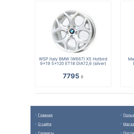
WSP Italy BMW (W667) X5 Hotbird
Ma
9x19 5x120 ET18 DIA72,6 (silver)
7795
₴
Главная
Польз
О сайте
Мага
Сервисы
Пост