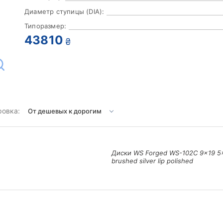
Диаметр ступицы (DIA):
Типоразмер:
43810
₴
ровка:
Диски WS Forged WS-102C 9x19 5x
brushed silver lip polished