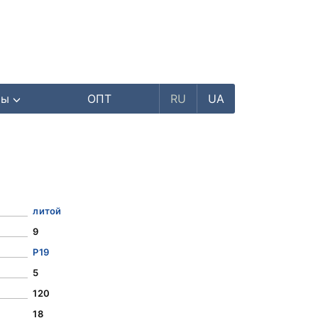
ры
ОПТ
RU
UA
литой
9
Р19
5
120
18