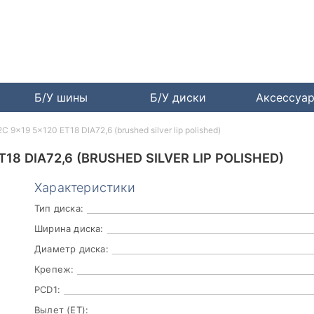
Б/У шины
Б/У диски
Аксессуа
9x19 5x120 ET18 DIA72,6 (brushed silver lip polished)
18 DIA72,6 (BRUSHED SILVER LIP POLISHED)
Характеристики
Тип диска:
Ширина диска:
Диаметр диска:
Крепеж:
PCD1:
Вылет (ET):