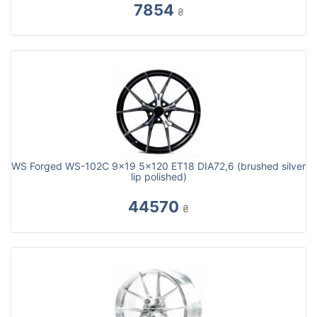
7854
₴
WS Forged WS-102C 9x19 5x120 ET18 DIA72,6 (brushed silver
lip polished)
44570
₴