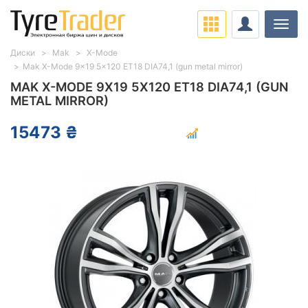
Нави
Диски
Mak
X-Mode
Mak X-Mode 9x19 5x120 ET18 DIA74,1 (gun metal mirror)
MAK X-MODE 9X19 5X120 ET18 DIA74,1 (GUN
METAL MIRROR)
15473 ₴