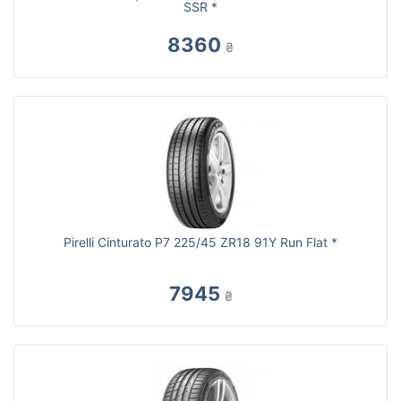
SSR *
8360
₴
Pirelli Cinturato P7 225/45 ZR18 91Y Run Flat *
7945
₴