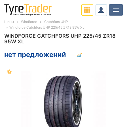
Нави
Шины
Windforce
Catchfors UHP
Windforce Catchfors UHP 225/45 ZR18 95W XL
WINDFORCE CATCHFORS UHP 225/45 ZR18
95W XL
нет предложений